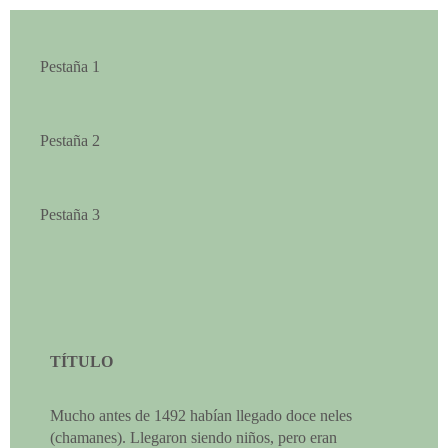
Pestaña 1
Pestaña 2
Pestaña 3
TÍTULO
Mucho antes de 1492 habían llegado doce neles
(chamanes). Llegaron siendo niños, pero eran