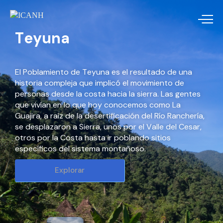
del Darién
en la historia. La ciudad colonial fue fundada en un lugar que
en la actualidad es considerado inhóspito: el Darién.
Teyuna
El Poblamiento de Teyuna es el resultado de una
historia compleja que implicó el movimiento de
personas desde la costa hacia la sierra. Las gentes
que vivían en lo que hoy conocemos como La
Guajira, a raíz de la desertificación del Río Ranchería,
se desplazaron a Sierra, unos por el Valle del Cesar,
Explorar
otros por la Costa hasta ir poblando sitios
específicos del sistema montañoso.
Explorar