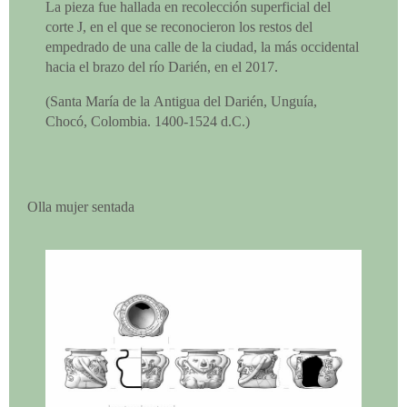
La pieza fue hallada en recolección superficial del
corte J, en el que se reconocieron los restos del
empedrado de una calle de la ciudad, la más occidental
hacia el brazo del río Darién, en el 2017.
(Santa María de la Antigua del Darién, Unguía,
Chocó, Colombia. 1400-1524 d.C.)
Olla mujer sentada