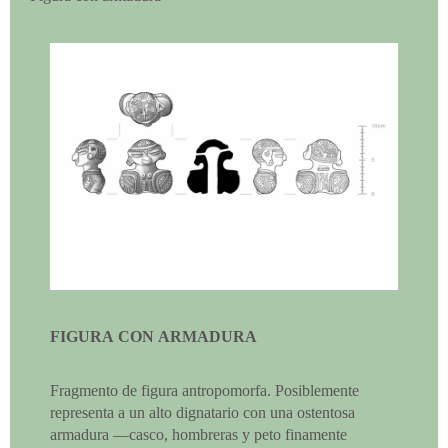
FIGURA CON ARMADURA
Fragmento de figura antropomorfa. Posiblemente
representa a un alto dignatario con una ostentosa
armadura —casco, hombreras y peto finamente