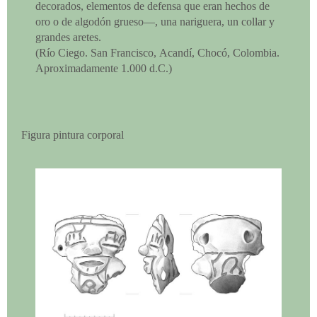
decorados, elementos de defensa que eran hechos de
oro o de algodón grueso—, una nariguera, un collar y
grandes aretes.
(Río Ciego. San Francisco, Acandí, Chocó, Colombia.
Aproximadamente 1.000 d.C.)
Figura pintura corporal