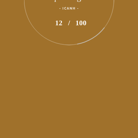
- ICANH -
82
/
100