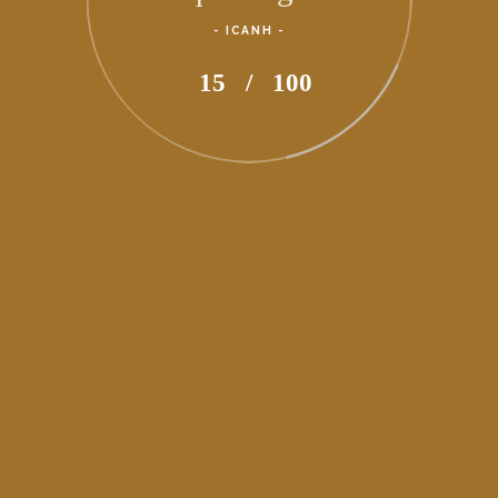
- ICANH -
96
/
100