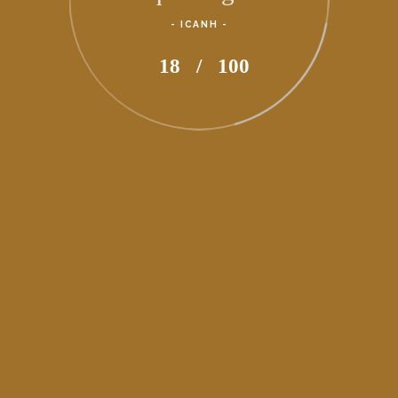
- ICANH -
93
/
100