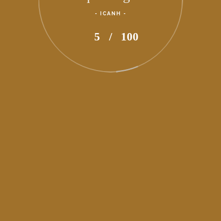
- ICANH -
94
/
100