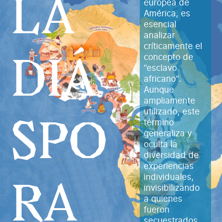
LA
europea de
América, es
esencial
analizar
críticamente el
DIÁ
concepto de
“esclavo
africano”.
Aunque
ampliamente
utilizado, este
SPO
término
generaliza y
oculta la
diversidad de
experiencias
RA
individuales,
invisibilizando
a quienes
fueron
secuestrados,